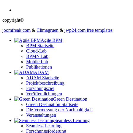
copyright©
joomfreak.com
&
Climagruen
&
jwp24.com free templates
Agile BPM
BPM Startseite
Cloud-Lab
BPMN Lab
Mobile Lab
Publikationen
ADAM
ADAM Startseite
Projektbeschreibung
Forschungsziel
Veröffentlichungen
Green Destination
Green Destination Startseite
Die Vermessung der Nachhaltigkeit
Veranstaltungen
Seamless Learning
Seamless Learning
Forschungsförderung