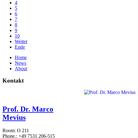
4
5
6
7
8
9
10
Weiter
Ende
Home
News
About
Kontakt
Prof. Dr. Marco
Mevius
Room: O 211
Phone.: +49 7531 206-515