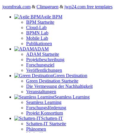
joomfreak.com
&
Climagruen
&
jwp24.com free templates
Agile BPM
BPM Startseite
Cloud-Lab
BPMN Lab
Mobile Lab
Publikationen
ADAM
ADAM Startseite
Projektbeschreibung
Forschungsziel
Veröffentlichungen
Green Destination
Green Destination Startseite
Die Vermessung der Nachhaltigkeit
Veranstaltungen
Seamless Learning
Seamless Learning
Forschungsförderung
Projekt Konsortium
Schatten-IT
Schatten-IT Startseite
Phänomen