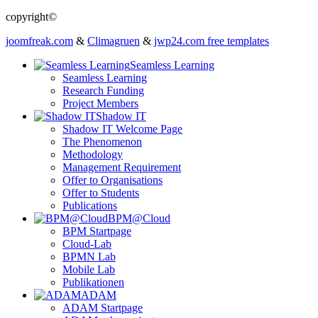
copyright©
joomfreak.com
&
Climagruen
&
jwp24.com free templates
Seamless Learning
Seamless Learning
Research Funding
Project Members
Shadow IT
Shadow IT Welcome Page
The Phenomenon
Methodology
Management Requirement
Offer to Organisations
Offer to Students
Publications
BPM@Cloud
BPM Startpage
Cloud-Lab
BPMN Lab
Mobile Lab
Publikationen
ADAM
ADAM Startpage