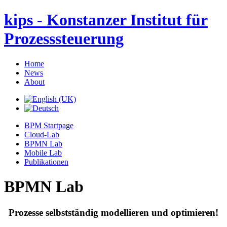
kips - Konstanzer Institut für
Prozesssteuerung
Home
News
About
BPM Startpage
Cloud-Lab
BPMN Lab
Mobile Lab
Publikationen
BPMN Lab
Prozesse selbstständig modellieren und optimieren!