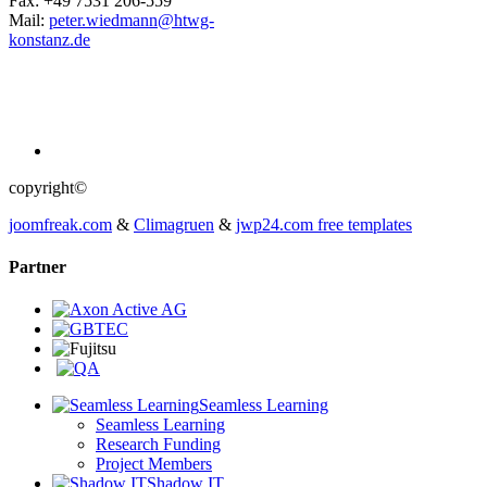
Fax: +49 7531 206-559
Mail:
peter.wiedmann@htwg-
konstanz.de
copyright©
joomfreak.com
&
Climagruen
&
jwp24.com free templates
Partner
Seamless Learning
Seamless Learning
Research Funding
Project Members
Shadow IT