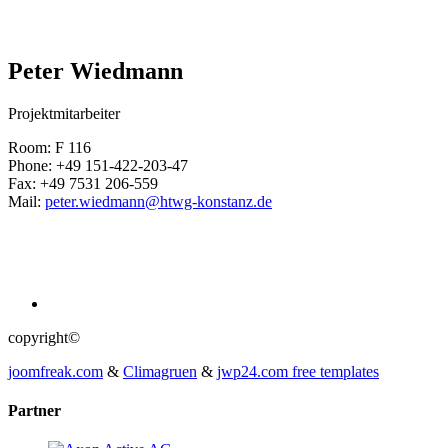
Peter Wiedmann
Projektmitarbeiter
Room: F 116
Phone: +49 151-422-203-47
Fax: +49 7531 206-559
Mail:
peter.wiedmann@htwg-konstanz.de
copyright©
joomfreak.com
&
Climagruen
&
jwp24.com free templates
Partner