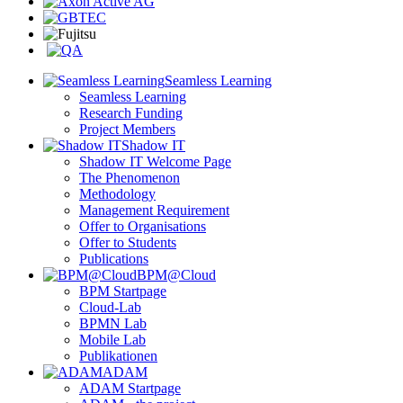
Seamless Learning
Seamless Learning
Research Funding
Project Members
Shadow IT
Shadow IT Welcome Page
The Phenomenon
Methodology
Management Requirement
Offer to Organisations
Offer to Students
Publications
BPM@Cloud
BPM Startpage
Cloud-Lab
BPMN Lab
Mobile Lab
Publikationen
ADAM
ADAM Startpage