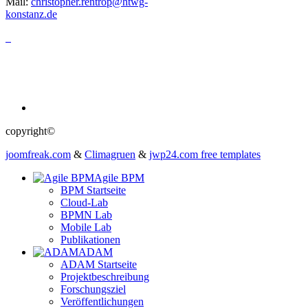
Mail:
christopher.rentrop@htwg-
konstanz.de
copyright©
joomfreak.com
&
Climagruen
&
jwp24.com free templates
Agile BPM
BPM Startseite
Cloud-Lab
BPMN Lab
Mobile Lab
Publikationen
ADAM
ADAM Startseite
Projektbeschreibung
Forschungsziel
Veröffentlichungen