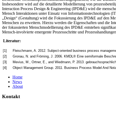
Insbesondere wird auf die detaillierte Modellierung von prozessbeteil
Interaction Process Design & Engineering (IPD&E) wird die mensche
Mensch Interaktionen unter Einsatz von Informationstechnologien (I
„Design“ (Gestaltung) wird die Fokussierung des IPD&E auf den Men
Menschen zu erweitern. Hierzu werden die Eigenschaften und die Inte
der fokussierten Menschmodellierung des IPD&E entstehen signifika
Mensch-involvierte emergente Prozessschritte und Prozesshandlungen z
Literatur:
[1]
Fleischmann, A. 2012. Subject-oriented business process management
[2]
Gronau, N. and Fröming, J. 2006. KMDL® Eine semiformale Beschrei
[3]
Mevius, M., Ortner, E., and Wiedmann, P. 2013. gebrauchssprachlic
[4]
Object Management Group. 2011. Business Process Model And Nota
Home
News
About
Kontakt