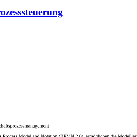
rozesssteuerung
schäftsprozessmanagement
s Process Model and Notation (BPMN 2.0), ermöglichen die Modellier