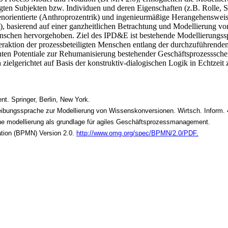
igten Subjekten bzw. Individuen und deren Eigenschaften (z.B. Rolle, St
norientierte (Anthroprozentrik) und ingenieurmäßige Herangehenswei
T), basierend auf einer ganzheitlichen Betrachtung und Modellierung 
schen hervorgehoben. Ziel des IPD&E ist bestehende Modellierungsspr
raktion der prozessbeteiligten Menschen entlang der durchzuführenden 
nten Potentiale zur Rehumanisierung bestehender Geschäftsprozesssch
ielgerichtet auf Basis der konstruktiv-dialogischen Logik in Echtzeit 
. Springer, Berlin, New York.
bungssprache zur Modellierung von Wissenskonversionen. Wirtsch. Inform. 
he modellierung als grundlage für agiles Geschäftsprozessmanagement.
tion (BPMN) Version 2.0.
http://www.omg.org/spec/BPMN/2.0/PDF.