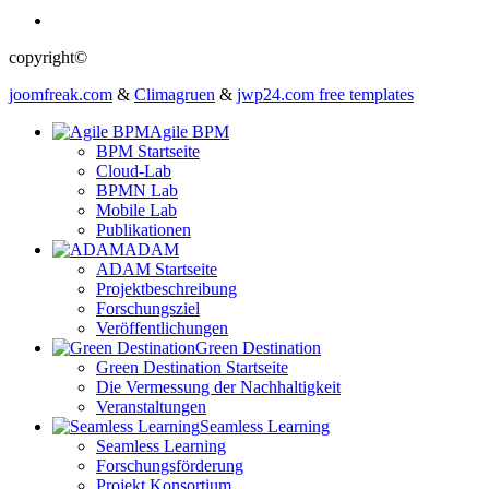
copyright©
joomfreak.com
&
Climagruen
&
jwp24.com free templates
Agile BPM
BPM Startseite
Cloud-Lab
BPMN Lab
Mobile Lab
Publikationen
ADAM
ADAM Startseite
Projektbeschreibung
Forschungsziel
Veröffentlichungen
Green Destination
Green Destination Startseite
Die Vermessung der Nachhaltigkeit
Veranstaltungen
Seamless Learning
Seamless Learning
Forschungsförderung
Projekt Konsortium