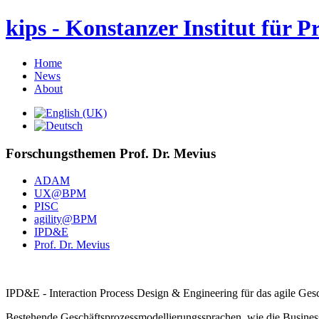
kips - Konstanzer Institut für P
Home
News
About
Forschungsthemen Prof. Dr. Mevius
ADAM
UX@BPM
PISC
agility@BPM
IPD&E
Prof. Dr. Mevius
IPD&E - Interaction Process Design & Engineering für das agile Ge
Bestehende Geschäftsprozessmodellierungssprachen, wie die Busines