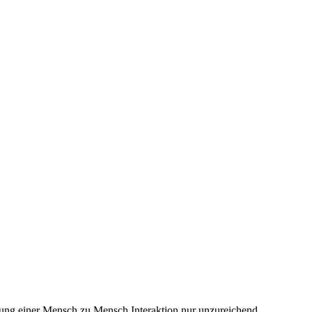
ung einer Mensch zu Mensch Interaktion nur unzureichend.